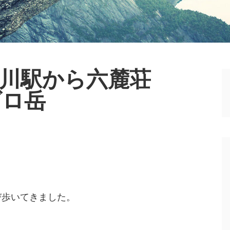
川駅から六麓荘
ゴロ岳
び歩いてきました。