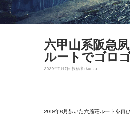
六甲山系阪急夙
ルートでゴロ
2020年11月7日
投稿者:
kenzu
2019年6月歩いた六麓荘ルートを再