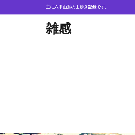
コ
主に六甲山系の山歩き記録です。
ン
テ
雑感
ン
ツ
へ
ス
キ
ッ
プ