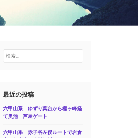
検
索:
最近の投稿
六甲山系 ゆずり葉台から樫ヶ峰経
て奥池 芦屋ゲート
六甲山系 赤子谷左俣ルートで岩倉