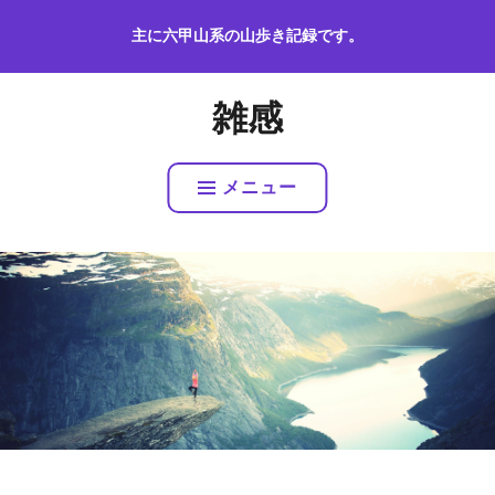
コ
主に六甲山系の山歩き記録です。
ン
テ
ン
雑感
ツ
へ
ス
メニュー
キ
ッ
プ