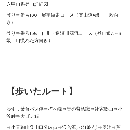
六甲山系登山詳細図
登り⇒番号160：展望縦走コース（登山道A級 一般向
き）
登り⇒番号158：仁川・逆瀬川源流コース（登山道A～B
級 山慣れた方向き）
【歩いたルート】
ゆずり葉台バス停⇒樫ヶ峰⇒馬の背標識⇒社家郷山⇒小
笠峠⇒大ゴミ箱
⇒小天狗山登山口分岐点⇒沢合流点(分岐点)⇒奥池⇒芦