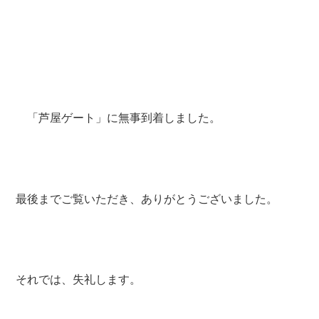
す。 美味しそうなキノコがありました。
私は食べませんけど。
「奥池」に向かう分岐点です。
1回渡渉して右側の道に行けば「仁川・逆瀬川源流コー
ス」で、六甲山系詳細図のコースです。
1回渡渉して左側に進み2回目渡渉して、左側に進めば、
「YAMAP」に記されたコースです。
今回、私は左側を進みました。