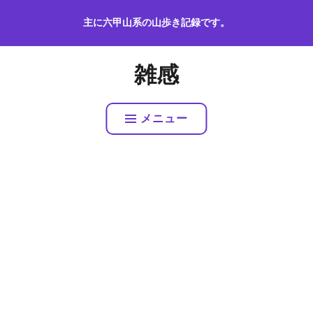
コ
主に六甲山系の山歩き記録です。
ン
テ
ン
雑感
ツ
へ
ス
メニュー
キ
ッ
プ