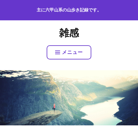
コ
主に六甲山系の山歩き記録です。
ン
テ
ン
雑感
ツ
へ
ス
メニュー
キ
ッ
プ