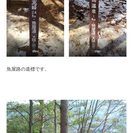
dav
dav
魚屋路の道標です。