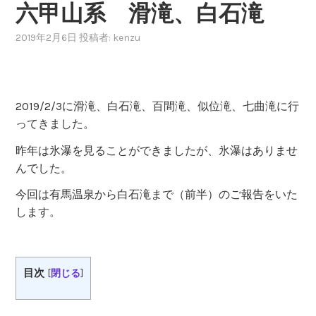
六甲山系 滑滝、白石滝
2019年2月6日
投稿者:
kenzu
2019/2/3に滑滝、白石滝、百間滝、似位滝、七曲滝に行
ってきました。
昨年は氷瀑を見ることができましたが、氷瀑はありませ
んでした。
今回は有馬温泉から白石滝まで（前半）のご報告をいた
します。
目次
[
閉じる
]