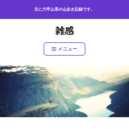
コ
主に六甲山系の山歩き記録です。
ン
テ
ン
雑感
ツ
へ
ス
メニュー
キ
ッ
プ