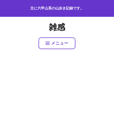
コ
主に六甲山系の山歩き記録です。
ン
テ
ン
雑感
ツ
へ
ス
メニュー
キ
ッ
プ