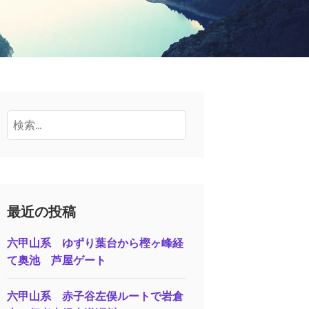
検
索:
最近の投稿
六甲山系 ゆずり葉台から樫ヶ峰経
て奥池 芦屋ゲート
六甲山系 赤子谷左俣ルートで岩倉