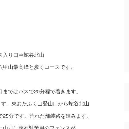
ス入り口⇒蛇谷北山
六甲山最高峰と歩くコースです。
口まではバスで20分程で着きます。
ます。東おたふく山登山口から蛇谷北山
で25分です。荒れた舗装路を進みます。
た山肌に落石対策用のフェンスが