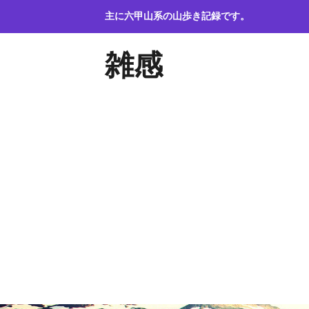
コ
主に六甲山系の山歩き記録です。
ン
テ
雑感
ン
ツ
へ
ス
キ
ッ
プ