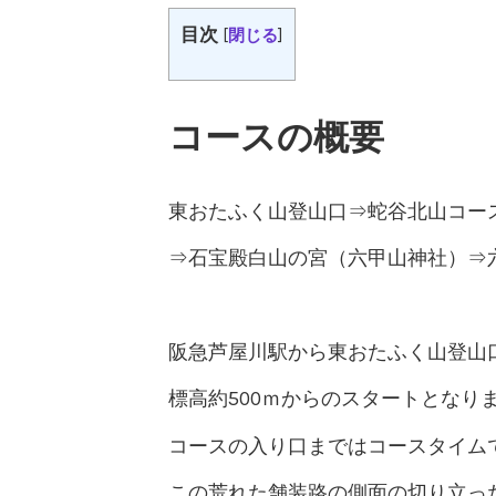
目次
[
閉じる
]
コースの概要
東おたふく山登山口⇒蛇谷北山コー
⇒石宝殿白山の宮（六甲山神社）⇒
阪急芦屋川駅から東おたふく山登山
標高約500ｍからのスタートとなり
コースの入り口まではコースタイム
この荒れた舗装路の側面の切り立っ