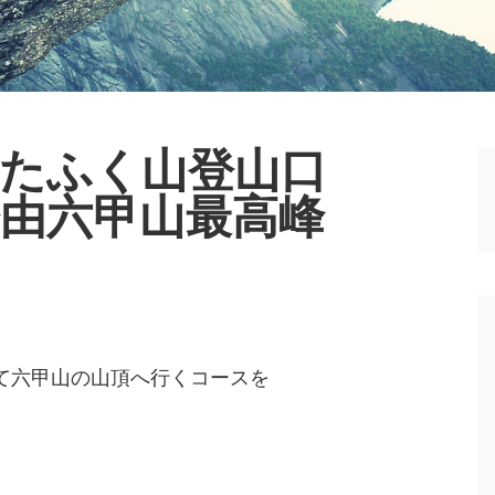
たふく山登山口
由六甲山最高峰
て六甲山の山頂へ行くコースを