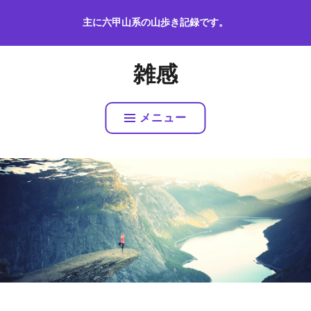
コ
主に六甲山系の山歩き記録です。
ン
テ
ン
雑感
ツ
へ
ス
メニュー
キ
ッ
プ