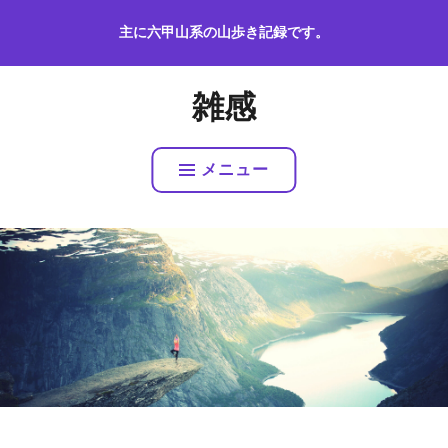
コ
主に六甲山系の山歩き記録です。
ン
テ
ン
雑感
ツ
へ
ス
メニュー
キ
ッ
プ