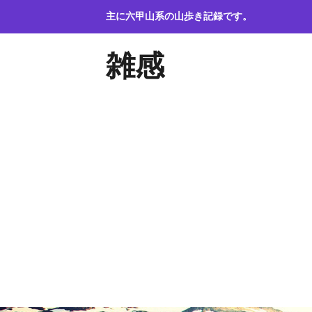
コ
主に六甲山系の山歩き記録です。
ン
テ
雑感
ン
ツ
へ
ス
キ
ッ
プ