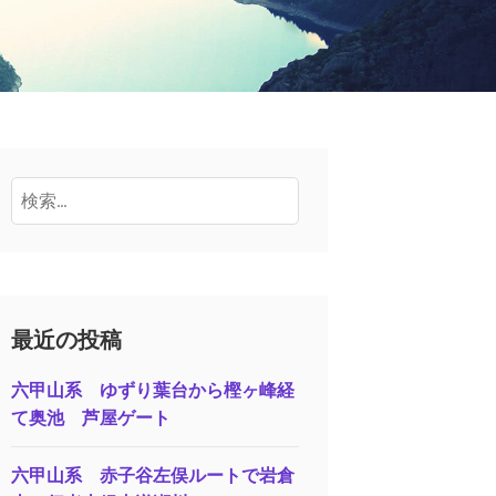
検
索:
最近の投稿
六甲山系 ゆずり葉台から樫ヶ峰経
て奥池 芦屋ゲート
六甲山系 赤子谷左俣ルートで岩倉