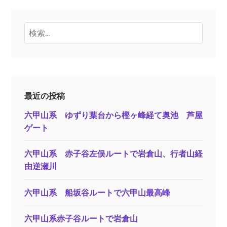
検
索:
最近の投稿
六甲山系 ゆずり葉台から樫ヶ峰経て奥池 芦屋
ゲート
六甲山系 赤子谷左俣ルートで岩倉山、行者山経
由逆瀬川
六甲山系 船坂谷ルートで六甲山最高峰
六甲山系赤子谷ルートで岩倉山