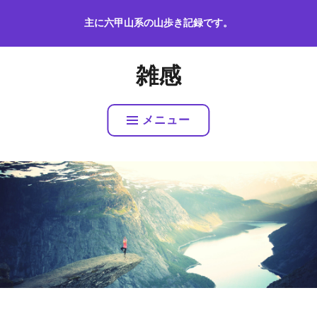
コ
主に六甲山系の山歩き記録です。
ン
テ
ン
雑感
ツ
へ
ス
メニュー
キ
ッ
プ