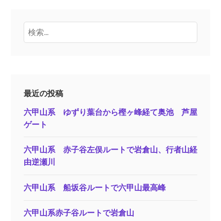
検
索:
最近の投稿
六甲山系 ゆずり葉台から樫ヶ峰経て奥池 芦屋
ゲート
六甲山系 赤子谷左俣ルートで岩倉山、行者山経
由逆瀬川
六甲山系 船坂谷ルートで六甲山最高峰
六甲山系赤子谷ルートで岩倉山