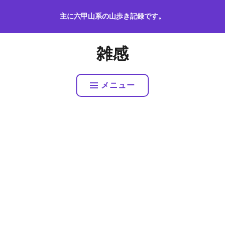
コ
主に六甲山系の山歩き記録です。
ン
テ
ン
雑感
ツ
へ
ス
メニュー
キ
ッ
プ