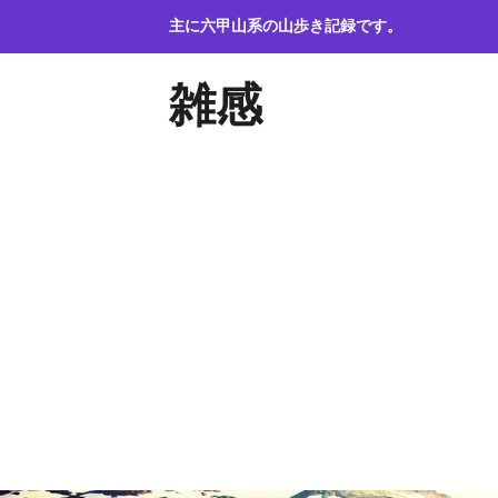
コ
主に六甲山系の山歩き記録です。
ン
テ
雑感
ン
ツ
へ
ス
キ
ッ
プ