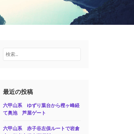
検
索:
最近の投稿
六甲山系 ゆずり葉台から樫ヶ峰経
て奥池 芦屋ゲート
六甲山系 赤子谷左俣ルートで岩倉