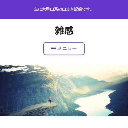
コ
主に六甲山系の山歩き記録です。
ン
テ
ン
雑感
ツ
へ
ス
メニュー
キ
ッ
プ