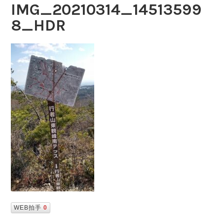
IMG_20210314_14513599
8_HDR
WEB拍手
0