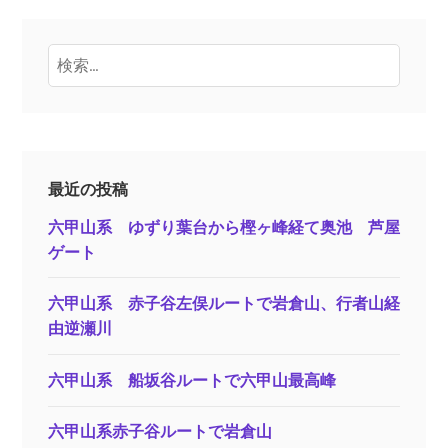
検
索:
最近の投稿
六甲山系 ゆずり葉台から樫ヶ峰経て奥池 芦屋
ゲート
六甲山系 赤子谷左俣ルートで岩倉山、行者山経
由逆瀬川
六甲山系 船坂谷ルートで六甲山最高峰
六甲山系赤子谷ルートで岩倉山