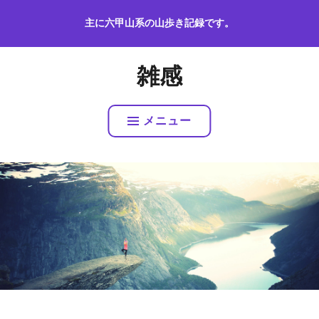
コ
主に六甲山系の山歩き記録です。
ン
テ
ン
雑感
ツ
へ
ス
メニュー
キ
ッ
プ