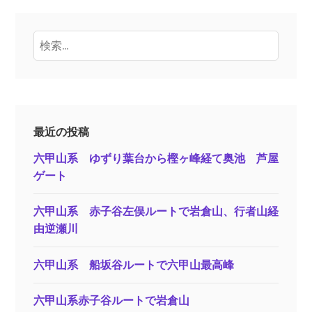
検
索:
最近の投稿
六甲山系 ゆずり葉台から樫ヶ峰経て奥池 芦屋
ゲート
六甲山系 赤子谷左俣ルートで岩倉山、行者山経
由逆瀬川
六甲山系 船坂谷ルートで六甲山最高峰
六甲山系赤子谷ルートで岩倉山