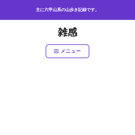
コ
主に六甲山系の山歩き記録です。
ン
テ
ン
雑感
ツ
へ
ス
メニュー
キ
ッ
プ