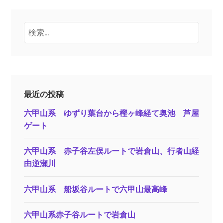
検
索:
最近の投稿
六甲山系 ゆずり葉台から樫ヶ峰経て奥池 芦屋
ゲート
六甲山系 赤子谷左俣ルートで岩倉山、行者山経
由逆瀬川
六甲山系 船坂谷ルートで六甲山最高峰
六甲山系赤子谷ルートで岩倉山