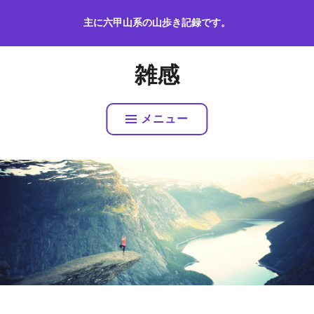
コ
主に六甲山系の山歩き記録です。
ン
テ
ン
雑感
ツ
へ
ス
メニュー
キ
ッ
プ