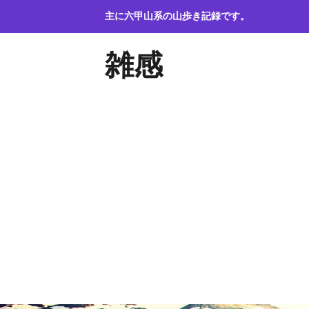
コ
主に六甲山系の山歩き記録です。
ン
テ
雑感
ン
ツ
へ
ス
キ
ッ
プ