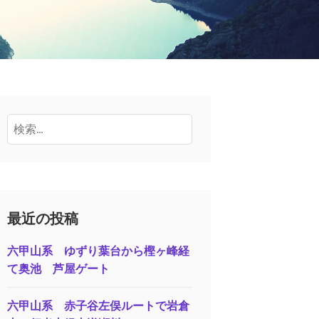
検
索:
最近の投稿
六甲山系 ゆずり葉台から樫ヶ峰経
て奥池 芦屋ゲート
六甲山系 赤子谷左俣ルートで岩倉