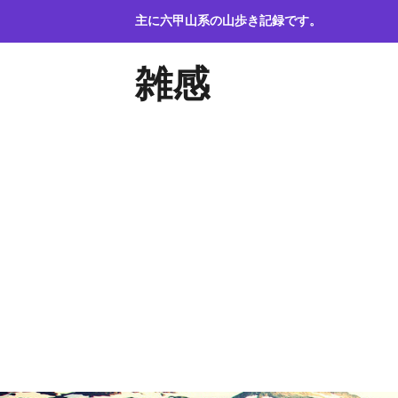
コ
主に六甲山系の山歩き記録です。
ン
テ
雑感
ン
ツ
へ
ス
キ
ッ
プ