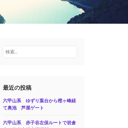
検
索:
最近の投稿
六甲山系 ゆずり葉台から樫ヶ峰経
て奥池 芦屋ゲート
六甲山系 赤子谷左俣ルートで岩倉