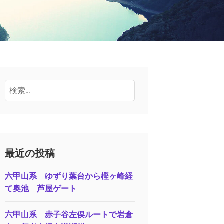
検
索:
最近の投稿
六甲山系 ゆずり葉台から樫ヶ峰経
て奥池 芦屋ゲート
六甲山系 赤子谷左俣ルートで岩倉