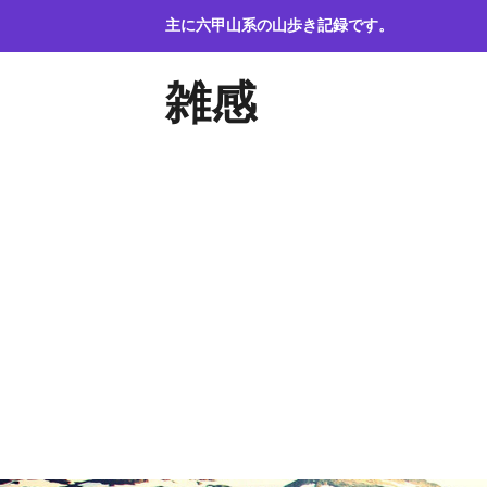
コ
主に六甲山系の山歩き記録です。
ン
テ
雑感
ン
ツ
へ
ス
キ
ッ
プ