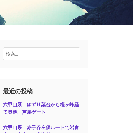
検
索:
最近の投稿
六甲山系 ゆずり葉台から樫ヶ峰経
て奥池 芦屋ゲート
六甲山系 赤子谷左俣ルートで岩倉