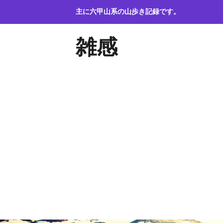
コ
主に六甲山系の山歩き記録です。
ン
テ
雑感
ン
ツ
へ
ス
キ
ッ
プ