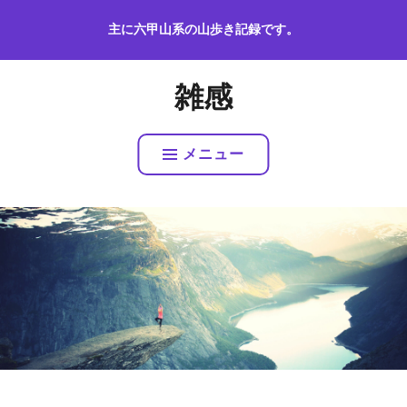
コ
主に六甲山系の山歩き記録です。
ン
テ
ン
雑感
ツ
へ
ス
メニュー
キ
ッ
プ