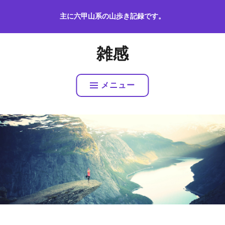
コ
主に六甲山系の山歩き記録です。
ン
テ
ン
雑感
ツ
へ
ス
メニュー
キ
ッ
プ