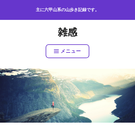
コ
主に六甲山系の山歩き記録です。
ン
テ
ン
雑感
ツ
へ
ス
メニュー
キ
ッ
プ