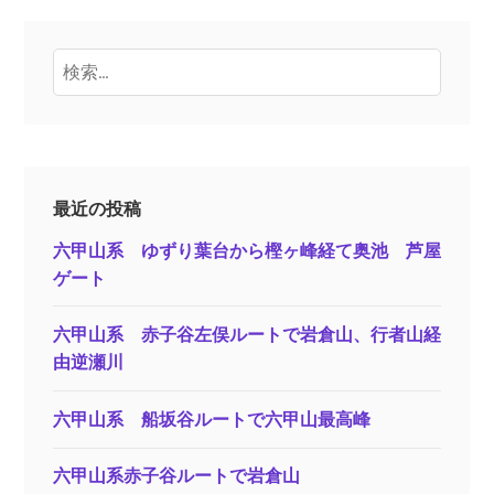
検
索:
最近の投稿
六甲山系 ゆずり葉台から樫ヶ峰経て奥池 芦屋
ゲート
六甲山系 赤子谷左俣ルートで岩倉山、行者山経
由逆瀬川
六甲山系 船坂谷ルートで六甲山最高峰
六甲山系赤子谷ルートで岩倉山