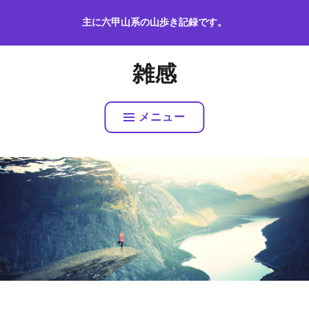
コ
主に六甲山系の山歩き記録です。
ン
テ
ン
雑感
ツ
へ
ス
メニュー
キ
ッ
プ