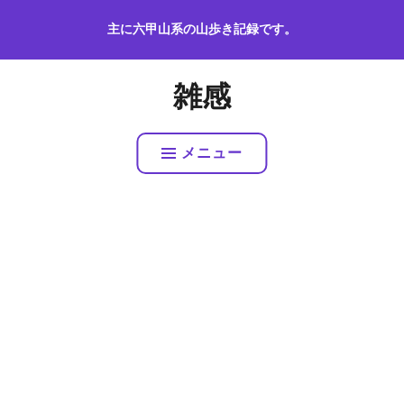
コ
主に六甲山系の山歩き記録です。
ン
テ
ン
雑感
ツ
へ
ス
メニュー
キ
ッ
プ