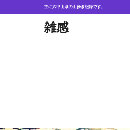
コ
主に六甲山系の山歩き記録です。
ン
テ
雑感
ン
ツ
へ
ス
キ
ッ
プ