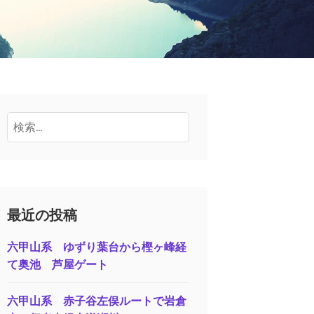
検
索:
最近の投稿
六甲山系 ゆずり葉台から樫ヶ峰経
て奥池 芦屋ゲート
六甲山系 赤子谷左俣ルートで岩倉