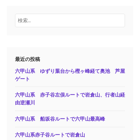
検
索:
最近の投稿
六甲山系 ゆずり葉台から樫ヶ峰経て奥池 芦屋
ゲート
六甲山系 赤子谷左俣ルートで岩倉山、行者山経
由逆瀬川
六甲山系 船坂谷ルートで六甲山最高峰
六甲山系赤子谷ルートで岩倉山