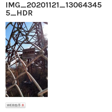
IMG_20201121_13064345
5_HDR
WEB拍手
0