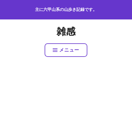
コ
主に六甲山系の山歩き記録です。
ン
テ
ン
雑感
ツ
へ
ス
メニュー
キ
ッ
プ