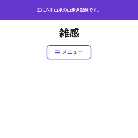
コ
主に六甲山系の山歩き記録です。
ン
テ
ン
雑感
ツ
へ
ス
メニュー
キ
ッ
プ