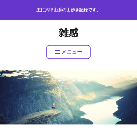
コ
主に六甲山系の山歩き記録です。
ン
テ
ン
雑感
ツ
へ
ス
メニュー
キ
ッ
プ