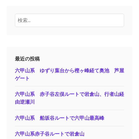
検
索:
最近の投稿
六甲山系 ゆずり葉台から樫ヶ峰経て奥池 芦屋
ゲート
六甲山系 赤子谷左俣ルートで岩倉山、行者山経
由逆瀬川
六甲山系 船坂谷ルートで六甲山最高峰
六甲山系赤子谷ルートで岩倉山