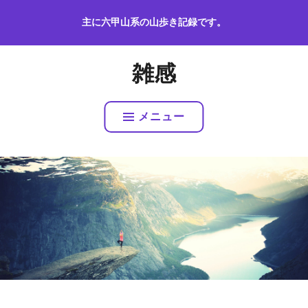
コ
主に六甲山系の山歩き記録です。
ン
テ
ン
雑感
ツ
へ
ス
メニュー
キ
ッ
プ