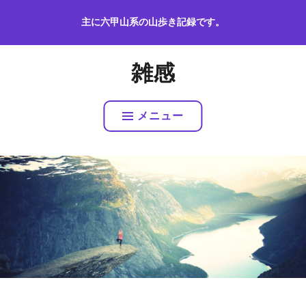
コ
主に六甲山系の山歩き記録です。
ン
テ
ン
雑感
ツ
へ
ス
メニュー
キ
ッ
プ