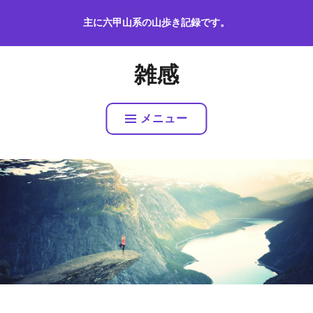
コ
主に六甲山系の山歩き記録です。
ン
テ
ン
雑感
ツ
へ
ス
メニュー
キ
ッ
プ