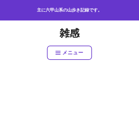
コ
主に六甲山系の山歩き記録です。
ン
テ
ン
雑感
ツ
へ
ス
メニュー
キ
ッ
プ