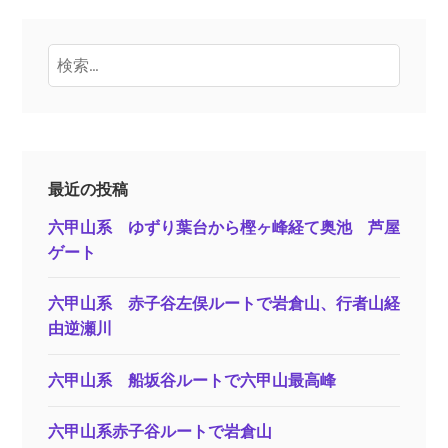
検
索:
最近の投稿
六甲山系 ゆずり葉台から樫ヶ峰経て奥池 芦屋
ゲート
六甲山系 赤子谷左俣ルートで岩倉山、行者山経
由逆瀬川
六甲山系 船坂谷ルートで六甲山最高峰
六甲山系赤子谷ルートで岩倉山