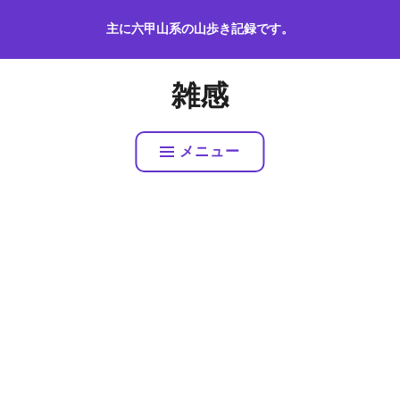
コ
主に六甲山系の山歩き記録です。
ン
テ
ン
雑感
ツ
へ
ス
メニュー
キ
ッ
プ