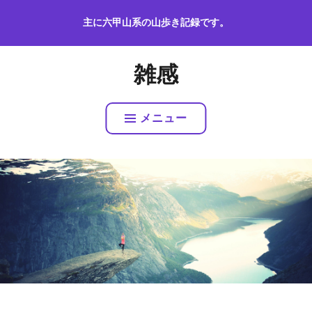
コ
主に六甲山系の山歩き記録です。
ン
テ
ン
雑感
ツ
へ
ス
メニュー
キ
ッ
プ