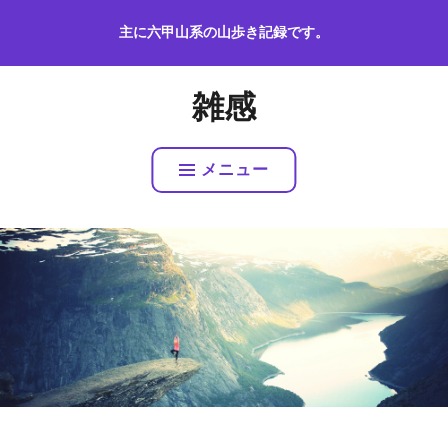
コ
主に六甲山系の山歩き記録です。
ン
テ
ン
雑感
ツ
へ
ス
メニュー
キ
ッ
プ