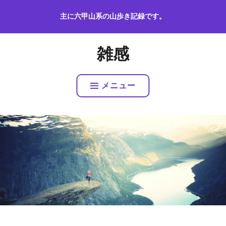
コ
主に六甲山系の山歩き記録です。
ン
テ
ン
雑感
ツ
へ
ス
メニュー
キ
ッ
プ