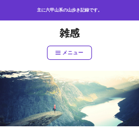
コ
主に六甲山系の山歩き記録です。
ン
テ
ン
雑感
ツ
へ
ス
メニュー
キ
ッ
プ