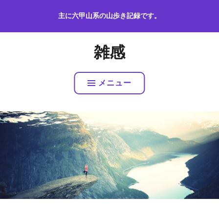
コ
主に六甲山系の山歩き記録です。
ン
テ
ン
雑感
ツ
へ
ス
メニュー
キ
ッ
プ