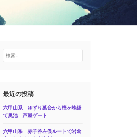
検
索:
最近の投稿
六甲山系 ゆずり葉台から樫ヶ峰経
て奥池 芦屋ゲート
六甲山系 赤子谷左俣ルートで岩倉