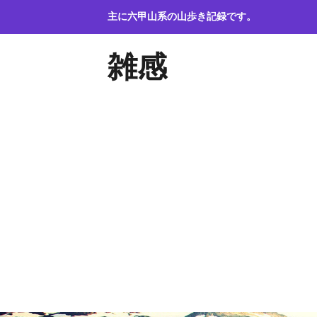
コ
主に六甲山系の山歩き記録です。
ン
テ
雑感
ン
ツ
へ
ス
キ
ッ
プ