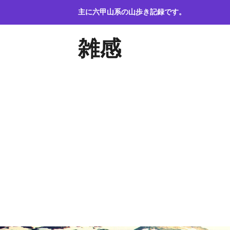
コ
主に六甲山系の山歩き記録です。
ン
テ
雑感
ン
ツ
へ
ス
キ
ッ
プ