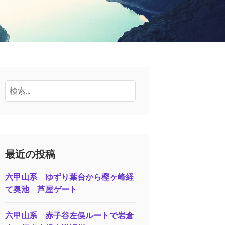
検
索:
最近の投稿
六甲山系 ゆずり葉台から樫ヶ峰経
て奥池 芦屋ゲート
六甲山系 赤子谷左俣ルートで岩倉