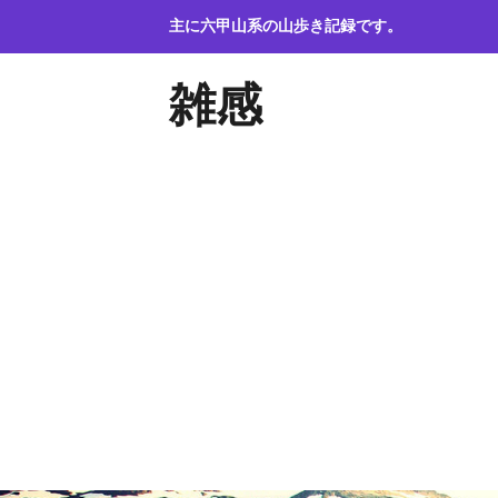
コ
主に六甲山系の山歩き記録です。
ン
テ
雑感
ン
ツ
へ
ス
キ
ッ
プ