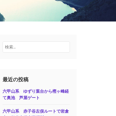
検
索:
最近の投稿
六甲山系 ゆずり葉台から樫ヶ峰経
て奥池 芦屋ゲート
六甲山系 赤子谷左俣ルートで岩倉