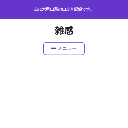
コ
主に六甲山系の山歩き記録です。
ン
テ
ン
雑感
ツ
へ
ス
メニュー
キ
ッ
プ