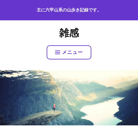
コ
主に六甲山系の山歩き記録です。
ン
テ
ン
雑感
ツ
へ
ス
メニュー
キ
ッ
プ