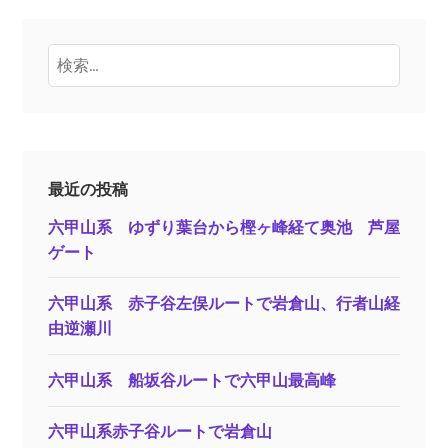
検
索:
最近の投稿
六甲山系 ゆずり葉台から樫ヶ峰経て奥池 芦屋
ゲート
六甲山系 赤子谷左俣ルートで岩倉山、行者山経
由逆瀬川
六甲山系 船坂谷ルートで六甲山最高峰
六甲山系赤子谷ルートで岩倉山