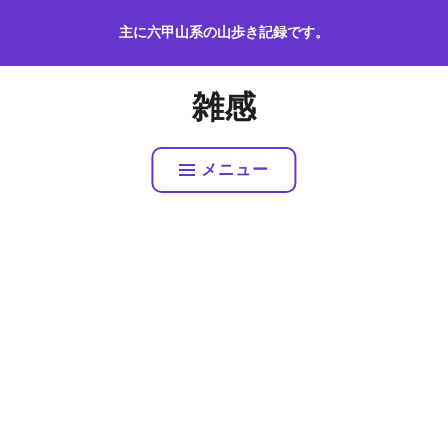
コ
主に六甲山系の山歩き記録です。
ン
テ
ン
雑感
ツ
へ
ス
メニュー
キ
ッ
プ