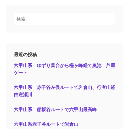
検
索:
最近の投稿
六甲山系 ゆずり葉台から樫ヶ峰経て奥池 芦屋
ゲート
六甲山系 赤子谷左俣ルートで岩倉山、行者山経
由逆瀬川
六甲山系 船坂谷ルートで六甲山最高峰
六甲山系赤子谷ルートで岩倉山