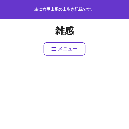
コ
主に六甲山系の山歩き記録です。
ン
テ
ン
雑感
ツ
へ
ス
メニュー
キ
ッ
プ