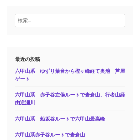
検
索:
最近の投稿
六甲山系 ゆずり葉台から樫ヶ峰経て奥池 芦屋
ゲート
六甲山系 赤子谷左俣ルートで岩倉山、行者山経
由逆瀬川
六甲山系 船坂谷ルートで六甲山最高峰
六甲山系赤子谷ルートで岩倉山