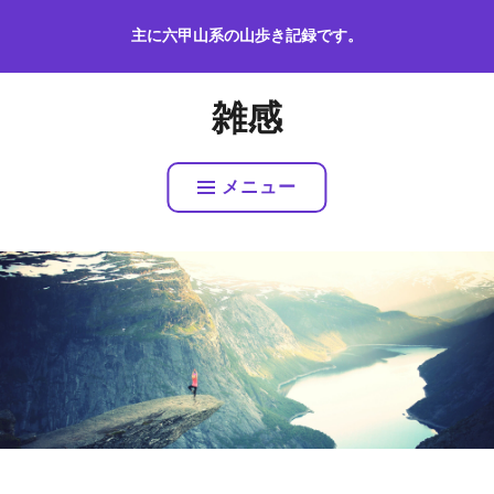
コ
主に六甲山系の山歩き記録です。
ン
テ
ン
雑感
ツ
へ
ス
メニュー
キ
ッ
プ