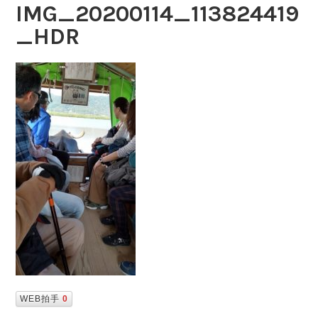
IMG_20200114_113824419
_HDR
WEB拍手
0