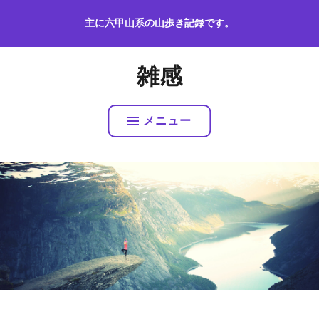
コ
主に六甲山系の山歩き記録です。
ン
テ
ン
雑感
ツ
へ
ス
メニュー
キ
ッ
プ